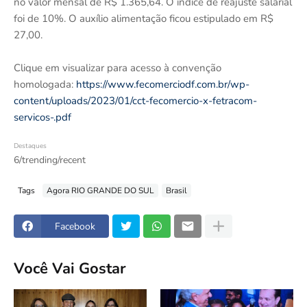
no valor mensal de R$ 1.365,64. O índice de reajuste salarial
foi de 10%. O auxílio alimentação ficou estipulado em R$
27,00.
Clique em visualizar para acesso à convenção
homologada:
https://www.fecomerciodf.com.br/wp-
content/uploads/2023/01/cct-fecomercio-x-fetracom-
servicos-.pdf
Destaques
6/trending/recent
Tags
Agora RIO GRANDE DO SUL
Brasil
Facebook
Você Vai Gostar