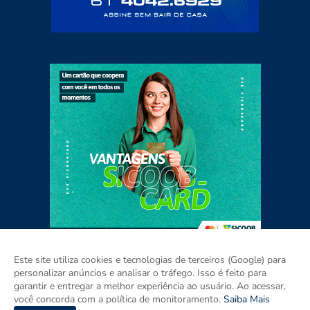
Este site utiliza cookies e tecnologias de terceiros (Google) para
personalizar anúncios e analisar o tráfego. Isso é feito para
garantir e entregar a melhor experiência ao usuário. Ao acessar,
Home
Sobre
Contato
Mídia Kit
você concorda com a política de monitoramento.
Saiba Mais