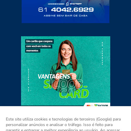
Este site utiliza cookies e tecnologias de terceiros (Google) para
personalizar anúncios e analisar o tráfego. Isso é feito para
garantir e entregar a melhor experiência ao usuário. Ao acessar,