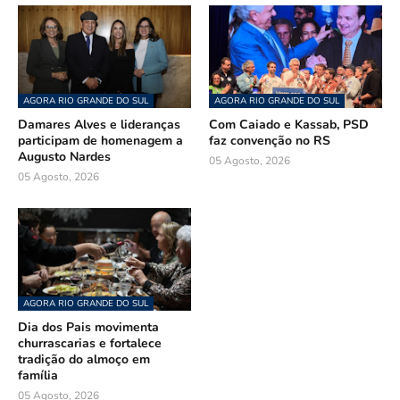
AGORA RIO GRANDE DO SUL
AGORA RIO GRANDE DO SUL
Damares Alves e lideranças
Com Caiado e Kassab, PSD
participam de homenagem a
faz convenção no RS
Augusto Nardes
05 Agosto, 2026
05 Agosto, 2026
AGORA RIO GRANDE DO SUL
Dia dos Pais movimenta
churrascarias e fortalece
tradição do almoço em
família
05 Agosto, 2026