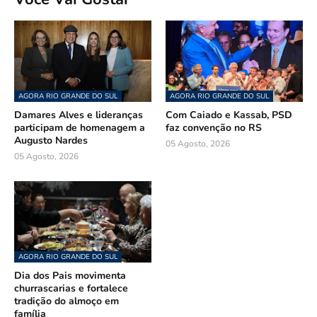
AGORA RIO GRANDE DO SUL
AGORA RIO GRANDE DO SUL
Damares Alves e lideranças
Com Caiado e Kassab, PSD
participam de homenagem a
faz convenção no RS
Augusto Nardes
05 Agosto, 2026
05 Agosto, 2026
AGORA RIO GRANDE DO SUL
Dia dos Pais movimenta
churrascarias e fortalece
tradição do almoço em
família