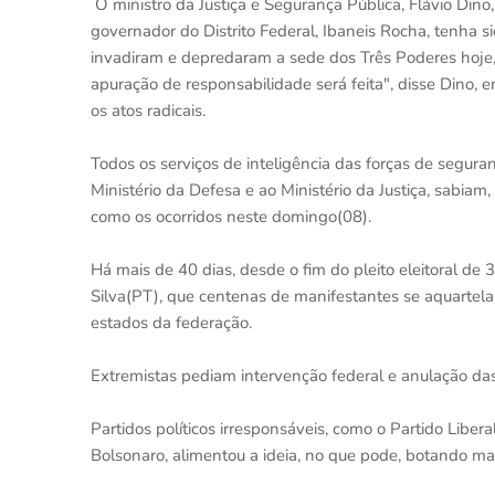
O ministro da Justiça e Segurança Pública, Flávio Dino
governador do Distrito Federal, Ibaneis Rocha, tenha s
invadiram e depredaram a sede dos Três Poderes hoje, e
apuração de responsabilidade será feita", disse Dino, 
os atos radicais.
Todos os serviços de inteligência das forças de seguran
Ministério da Defesa e ao Ministério da Justiça, sabia
como os ocorridos neste domingo(08).
Há mais de 40 dias, desde o fim do pleito eleitoral de 3
Silva(PT), que centenas de manifestantes se aquartela
estados da federação.
Extremistas pediam intervenção federal e anulação das
Partidos políticos irresponsáveis, como o Partido Liber
Bolsonaro, alimentou a ideia, no que pode, botando mai