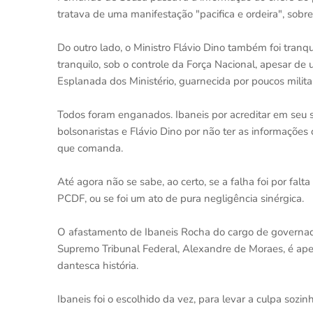
tratava de uma manifestação "pacifica e ordeira", sobre
Do outro lado, o Ministro Flávio Dino também foi tranqu
tranquilo, sob o controle da Força Nacional, apesar d
Esplanada dos Ministério, guarnecida por poucos milita
Todos foram enganados. Ibaneis por acreditar em seu se
bolsonaristas e Flávio Dino por não ter as informações 
que comanda.
Até agora não se sabe, ao certo, se a falha foi por fal
PCDF, ou se foi um ato de pura negligência sinérgica.
O afastamento de Ibaneis Rocha do cargo de governado
Supremo Tribunal Federal, Alexandre de Moraes, é ap
dantesca história.
Ibaneis foi o escolhido da vez, para levar a culpa sozin