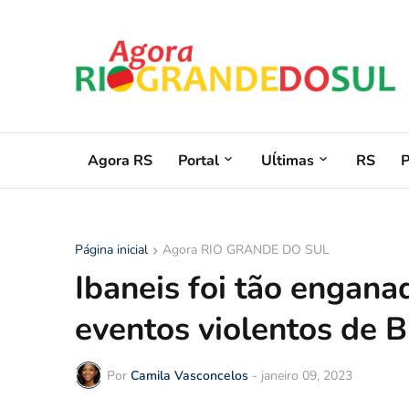
Agora RS
Portal
Uĺtimas
RS
Página inicial
Agora RIO GRANDE DO SUL
Ibaneis foi tão engana
eventos violentos de B
Por
Camila Vasconcelos
-
janeiro 09, 2023