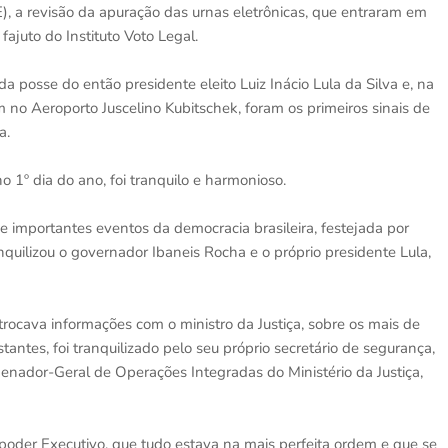
E), a revisão da apuração das urnas eletrônicas, que entraram em
juto do Instituto Voto Legal.
da posse do então presidente eleito Luiz Inácio Lula da Silva e, na
no Aeroporto Juscelino Kubitschek, foram os primeiros sinais de
a.
o 1º dia do ano, foi tranquilo e harmonioso.
e importantes eventos da democracia brasileira, festejada por
nquilizou o governador Ibaneis Rocha e o próprio presidente Lula,
ocava informações com o ministro da Justiça, sobre os mais de
antes, foi tranquilizado pelo seu próprio secretário de segurança,
denador-Geral de Operações Integradas do Ministério da Justiça,
oder Executivo, que tudo estava na mais perfeita ordem e que se