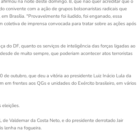
, afirmou na noite deste domingo. 8, que não quer acreditar que o
ido conivente com a ação de grupos bolsonaristas radicais que
m Brasília. "Provavelmente foi iludido, foi enganado, essa
em coletiva de imprensa convocada para tratar sobre as ações após
ça do DF, quanto os serviços de inteligência das forças ligadas ao
m, desde de muito sempre, que poderiam acontecer atos terroristas
0 de outubro, que deu a vitória ao presidente Luiz Inácio Lula da
m em frentes aos QGs e unidades do Exército brasileiro, em vários
 eleições.
al, de Valdemar da Costa Neto, e do presidente derrotado Jair
s lenha na fogueira.