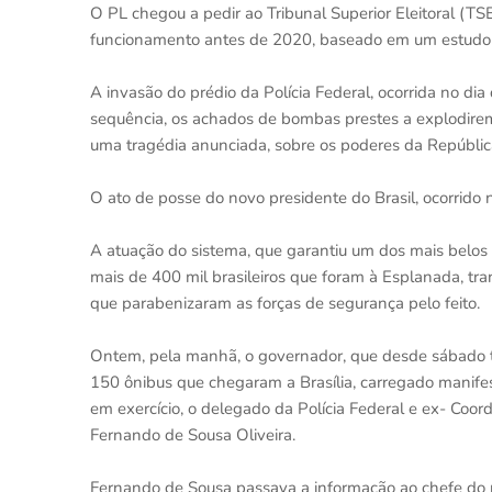
O PL chegou a pedir ao Tribunal Superior Eleitoral (TS
funcionamento antes de 2020, baseado em um estudo fa
A invasão do prédio da Polícia Federal, ocorrida no dia 
sequência, os achados de bombas prestes a explodirem 
uma tragédia anunciada, sobre os poderes da Repúblic
O ato de posse do novo presidente do Brasil, ocorrido n
A atuação do sistema, que garantiu um dos mais belos 
mais de 400 mil brasileiros que foram à Esplanada, tra
que parabenizaram as forças de segurança pelo feito.
Ontem, pela manhã, o governador, que desde sábado tr
150 ônibus que chegaram a Brasília, carregado manifest
em exercício, o delegado da Polícia Federal e ex- Coor
Fernando de Sousa Oliveira.
Fernando de Sousa passava a informação ao chefe do p