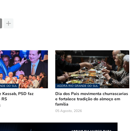
NDE DO SUL
AGORA RIO GRANDE DO SUL
 Kassab, PSD faz
Dia dos Pais movimenta churrascarias
o RS
e fortalece tradição do almoço em
família
6
05 Agosto, 2026