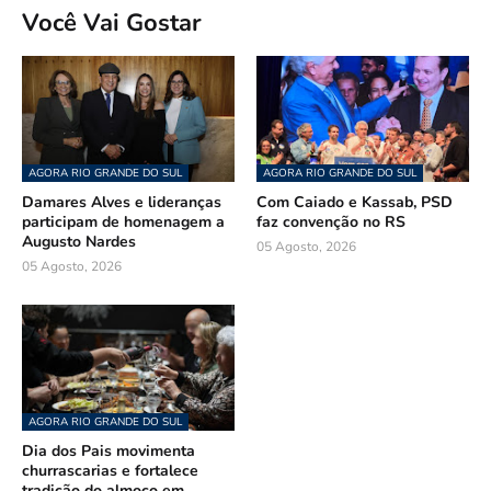
Você Vai Gostar
AGORA RIO GRANDE DO SUL
AGORA RIO GRANDE DO SUL
Damares Alves e lideranças
Com Caiado e Kassab, PSD
participam de homenagem a
faz convenção no RS
Augusto Nardes
05 Agosto, 2026
05 Agosto, 2026
AGORA RIO GRANDE DO SUL
Dia dos Pais movimenta
churrascarias e fortalece
tradição do almoço em