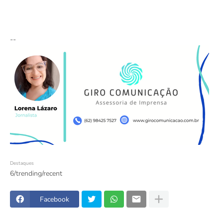
--
Destaques
6/trending/recent
Facebook