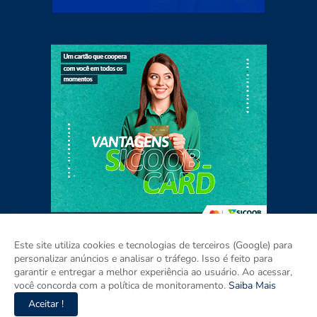
Este site utiliza cookies e tecnologias de terceiros (Google) para
personalizar anúncios e analisar o tráfego. Isso é feito para
garantir e entregar a melhor experiência ao usuário. Ao acessar,
Home
Sobre
Contato
Mídia Kit
você concorda com a política de monitoramento.
Saiba Mais
Aceitar !
Copyright ©
2026
Agora RIO GRANDE DO SUL