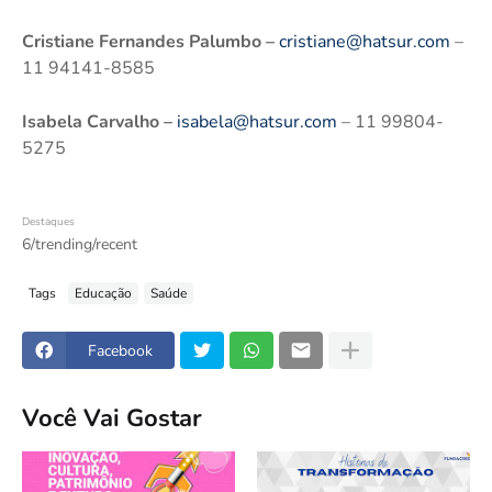
Cristiane Fernandes Palumbo –
cristiane@hatsur.com
–
11 94141-8585
Isabela Carvalho –
isabela@hatsur.com
– 11 99804-
5275
Destaques
6/trending/recent
Tags
Educação
Saúde
Facebook
Você Vai Gostar