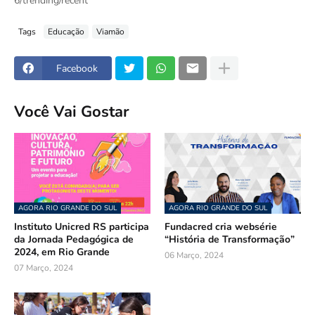
6/trending/recent
Tags
Educação
Viamão
Facebook
Você Vai Gostar
AGORA RIO GRANDE DO SUL
AGORA RIO GRANDE DO SUL
Instituto Unicred RS participa
Fundacred cria websérie
da Jornada Pedagógica de
“História de Transformação”
2024, em Rio Grande
06 Março, 2024
07 Março, 2024