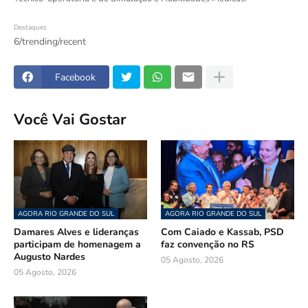
Destaques
6/trending/recent
Facebook
Você Vai Gostar
AGORA RIO GRANDE DO SUL
AGORA RIO GRANDE DO SUL
Damares Alves e lideranças
Com Caiado e Kassab, PSD
participam de homenagem a
faz convenção no RS
Augusto Nardes
05 Agosto, 2026
05 Agosto, 2026