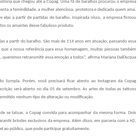
 história que chegou até a Copag. Uma fã de baralhos procurou a empresa
senta a feminilidade, a mulher atenciosa, protetora e dedicada quem ama.
e elas a partir de partidas de baralho. Inspirada nisso, a empresa firmou
odos os amantes desse fabuloso produto.
ias a partir do baralho. São mais de 114 anos em atuação, passando essa
a que a nossa referência para essa homenagem, muitas pessoas também
so, queremos retransmitir essa emoção a todos”, afirma Mariana Dall’Acqua
a do Sympla. Porém, você precisará ficar atento ao instagram da Copag
inscrição será aberto no dia 05 de setembro. As artes de todas as tattoos
 permitido nenhum tipo de alteração ou modificação.
ende se tatuar, a Copag convida para acompanhar da mesma forma. Dois
rantir brindes exclusivos da empresa. Além disso, em parceria com a H2,
 ao público, que pode participar gratuitamente.