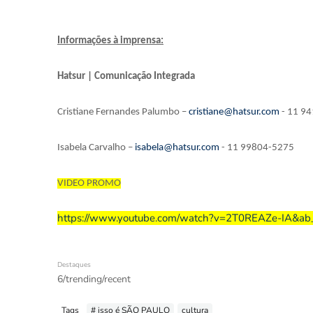
Informações à imprensa:
Hatsur | Comunicação Integrada
Cristiane Fernandes Palumbo –
cristiane@hatsur.com
- 11 9
Isabela Carvalho –
isabela@hatsur.com
- 11 99804-5275
VIDEO PROMO
https://www.youtube.com/watch?v=2T0REAZe-IA&ab
Destaques
6/trending/recent
Tags
# isso é SÃO PAULO
cultura