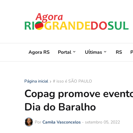
Agora RS
Portal
Uĺtimas
RS
Página inicial
# isso é SÃO PAULO
Copag promove evento
Dia do Baralho
Por
Camila Vasconcelos
-
setembro 05, 2022