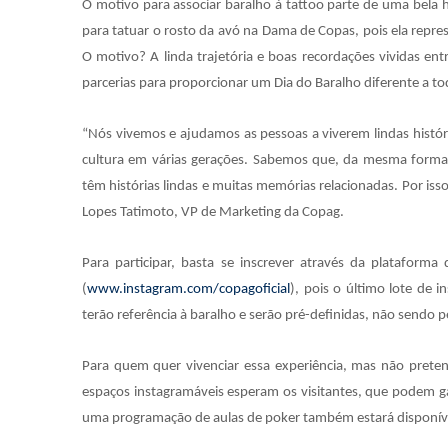
O motivo para associar baralho à tattoo parte de uma bela
para tatuar o rosto da avó na Dama de Copas, pois ela repre
O motivo? A linda trajetória e boas recordações vividas entr
parcerias para proporcionar um Dia do Baralho diferente a t
“Nós vivemos e ajudamos as pessoas a viverem lindas histór
cultura em várias gerações. Sabemos que, da mesma form
têm histórias lindas e muitas memórias relacionadas. Por is
Lopes Tatimoto, VP de Marketing da Copag.
Para participar, basta se inscrever através da plataform
(
www.instagram.com/copagoficial
), pois o último lote de 
terão referência à baralho e serão pré-definidas, não sendo
Para quem quer vivenciar essa experiência, mas não pret
espaços instagramáveis esperam os visitantes, que podem ga
uma programação de aulas de poker também estará disponível