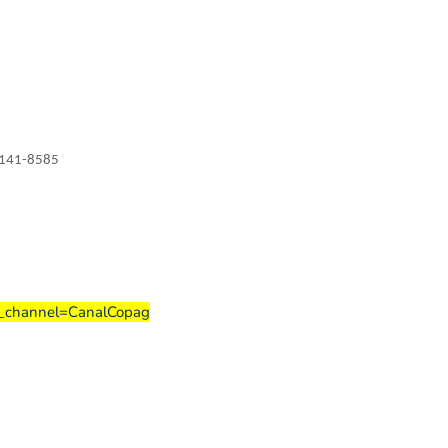
4141-8585
_channel=CanalCopag