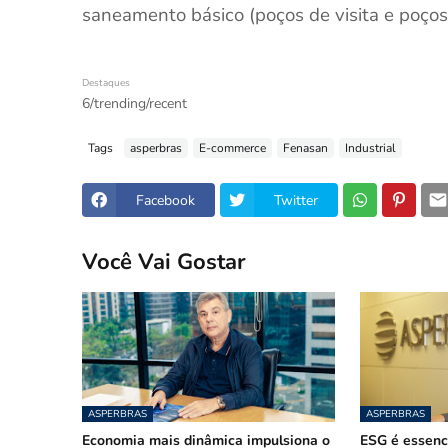
saneamento básico (poços de visita e poços
Destaques
6/trending/recent
Tags
asperbras
E-commerce
Fenasan
Industrial
Facebook
Twitter
Você Vai Gostar
ASPERBRAS
ASPERBRAS
Economia mais dinâmica impulsiona o
ESG é essenc