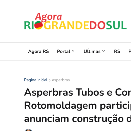
Agora RS
Portal
Uĺtimas
RS
Página inicial
asperbras
Asperbras Tubos e Co
Rotomoldagem partici
anunciam construção d