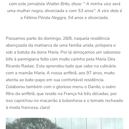
com este jornalista Walter Brito, disse: " A minha vice será
uma mulher negra, divorciada e com 53 anos". A vice dele é
a Fátima Pérola Neggra, 54 anos e divorciada.
Passamos parte do domingo, 28/8, naquela residência
abençoada da matriarca de uma família unida, próspera e
sob a batuta da dona Maria. Por lá almoçamos um saboroso
bife à parmigiana feito com muito carinho pela Maria Déa
Ricardo Radaic. Esta aprendeu tudo que sabe na culinária
com a mamãe Maria. A nossa anfitriã, aos 97 anos, muito
atenta ao bate-papo em sua confortável residência.
Colaborou também com o glorioso menu o Danilo, o outro
filho da anfitriã, que reside na França há três décadas, por
isso caprichou no macarrão à bolonhesa e o tomate recheado
à moda francesa, claro!