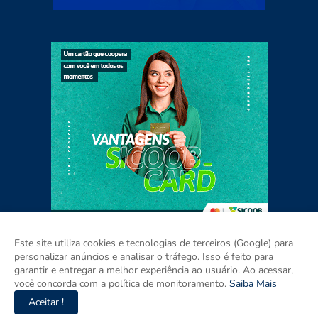
Este site utiliza cookies e tecnologias de terceiros (Google) para
personalizar anúncios e analisar o tráfego. Isso é feito para
garantir e entregar a melhor experiência ao usuário. Ao acessar,
Home
Sobre
Contato
Mídia Kit
você concorda com a política de monitoramento.
Saiba Mais
Aceitar !
Copyright ©
2026
Agora RIO GRANDE DO SUL