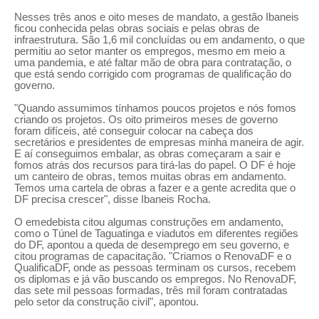
Nesses três anos e oito meses de mandato, a gestão Ibaneis
ficou conhecida pelas obras sociais e pelas obras de
infraestrutura. São 1,6 mil concluídas ou em andamento, o que
permitiu ao setor manter os empregos, mesmo em meio a
uma pandemia, e até faltar mão de obra para contratação, o
que está sendo corrigido com programas de qualificação do
governo.
"Quando assumimos tínhamos poucos projetos e nós fomos
criando os projetos. Os oito primeiros meses de governo
foram difíceis, até conseguir colocar na cabeça dos
secretários e presidentes de empresas minha maneira de agir.
E aí conseguimos embalar, as obras começaram a sair e
fomos atrás dos recursos para tirá-las do papel. O DF é hoje
um canteiro de obras, temos muitas obras em andamento.
Temos uma cartela de obras a fazer e a gente acredita que o
DF precisa crescer", disse Ibaneis Rocha.
O emedebista citou algumas construções em andamento,
como o Túnel de Taguatinga e viadutos em diferentes regiões
do DF, apontou a queda de desemprego em seu governo, e
citou programas de capacitação. "Criamos o RenovaDF e o
QualificaDF, onde as pessoas terminam os cursos, recebem
os diplomas e já vão buscando os empregos. No RenovaDF,
das sete mil pessoas formadas, três mil foram contratadas
pelo setor da construção civil", apontou.