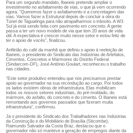
Para um segundo mandato, Ibaneis pretende ampliar o
investimento no asfaltamento de vias, o que já vem ocorrendo
agora. "Queremos fazer o asfaltamento e a concretagem das
vias. Vamos fazer a Estrutural depois de concluir a obra do
Túnel de Taguatinga para não atrapalharmos o trânsito. A W3
Sul já está sendo feita com pavimento em concreto. A gente
passa a ter um novo modelo de via que tem 20 anos de vida
útil. A expectativa é crescer muito nesse setor e estou feliz de
ter o apoio de vocês", finalizou.
Anfitrião do café da manhã que definiu o apoio à reeleição de
Ibaneis, o presidente do Sindicato das Indústrias de Artefatos,
Cimentos, Concretos e Mármores do Distrito Federal
(Sindarcom-DF), José Antônio Goulart, reconheceu o trabalho
nas cidades.
"Este setor produtivo entendeu que nós precisamos prestar
apoio ao governador na sua recondução ao cargo. Por todos
os lados existem obras de infraestrutura. Elas mobilizam
todos os nossos setores industriais, do pré-moldado, do
mármore, do asfalto, do concreto e do cimento. O Ibaneis está
remontando aos governos passados que fizeram muita
infraestrutura", confirmou.
Já o presidente do Sindicato dos Trabalhadores nas Indústrias
da Construção e do Mobiliário de Brasília (Sticombe),
Raimundo Salvador da Costa Braz, destacou que o
governador não só manteve a geração de empregos diante da