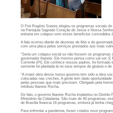
O Frei Rogério Soares elogiou os programas sociais do g
na Paróquia Sagrado Coração de Jesus e Nossa Senhora 
entraria em colapso sem esses benefícios concedidos 
A fala ocorreu diante de dezenas de fiéis e do governa
com uma placa pelos serviços prestados aos mais vuln
"Seria um colapso social se não fossem os programas s
governador Ibaneis. Ele mesmo pensa como vai ser. E fic
Corrente (PI). Ele conhece nossos padres, foi formad
semente foi plantada lá no seus tempos de ginásio e de c
"A maior obra desse nosso governo tem sido a obra soci
colocadas nas creches. A gente tem dado oportunidade 
pelas pessoas que mais precisam. Obrigado pela homena
retribuiu Ibaneis Rocha.
De fato, o governo Ibaneis Rocha implantou no Distrito 
Ministério da Cidadania. São mais de 40 programas, ex
de Brasília financia 16 programas, embora já tenha cheg
Para enfrentar a pandemia, foram criados nove programa