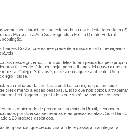
overno local durante missa celebrada na noite desta terça-feira (2)
das Mercês, na Asa Sul. Segundo o Frei, o Distrito Federal
à população.
dor Ibaneis Rocha, que esteve presente à missa e foi homenageado
eráveis.
ociais desse governo. E muitos deles foram pensados pelo próprio
amos felizes de tê-lo aqui hoje, porque Ibaneis foi nosso aluno em
o em nosso Colégio São José, e cresceu naquele ambiente. Uma
olégio", disse.
al. São milhares de famílias atendidas, crianças que têm sido
de crescimento a essas pessoas. É isso que nos coloca a trabalhar
gem, Frei Rogério, e por tudo o que você faz nas nossas vidas",
Federal a maior rede de programas sociais do Brasil, segundo o
ecutados por diversas secretarias e empresas estatais. Só o Banco
ado a 23 projetos assistidos.
s temporários, que depois viraram lei e passaram a integrar a