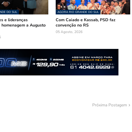
NDE DO SUL
AGORA RIO GRANDE DO SUL
s e lideranças
Com Caiado e Kassab, PSD faz
de homenagem a Augusto
convenção no RS
05 Agosto, 2026
6
Próxima Postagem