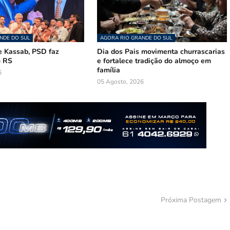
NDE DO SUL
AGORA RIO GRANDE DO SUL
 Kassab, PSD faz
Dia dos Pais movimenta churrascarias
o RS
e fortalece tradição do almoço em
família
6
05 Agosto, 2026
Próxima Postagem