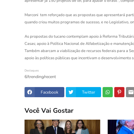
apresentar já 150 projetos de lei, para ajudar o Brasil", compl
Marconi tem reforçado que as propostas que apresentará part
quando criou muitos programas de sucesso, e no Legislativo, o
As propostas do tucano contemplam apoio à Reforma Tributária
Casas; apoio à Política Nacional de Alfabetização e manutençã
Também abarcam a viabilização de recursos federais para a Se
apoio às políticas públicas que incentivam o desenvolvimento 
Destaques
6/trending/recent
Facebook
Twitter
Você Vai Gostar