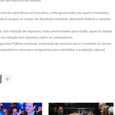
etou, em discurso em Jussara.
iram da experiência no Executivo, como governador por quatro mandatos,
nde já ocupou os cargos de deputado estadual, deputado federal e senador.
, com redução de impostos; mais universidades para Goiás; apoio às Santas
o da redução dos impostos sobre os combustíveis.
gurança Pública estadual; ampliação de recursos para o combate ao câncer;
sustentável e recursos e programas para consolidar a produção cultural