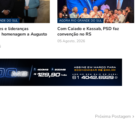
NDE DO SUL
AGORA RIO GRANDE DO SUL
s e lideranças
Com Caiado e Kassab, PSD faz
de homenagem a Augusto
convenção no RS
05 Agosto, 2026
6
Próxima Postagem