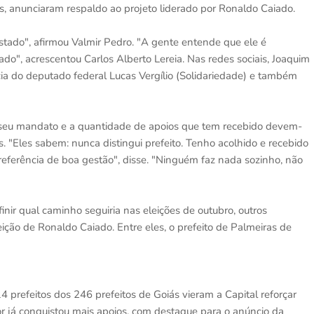
iás, anunciaram respaldo ao projeto liderado por Ronaldo Caiado.
stado", afirmou Valmir Pedro. "A gente entende que ele é
o", acrescentou Carlos Alberto Lereia. Nas redes sociais, Joaquim
cia do deputado federal Lucas Vergílio (Solidariedade) e também
 seu mandato e a quantidade de apoios que tem recebido devem-
s. "Eles sabem: nunca distingui prefeito. Tenho acolhido e recebido
eferência de boa gestão", disse. "Ninguém faz nada sozinho, não
r qual caminho seguiria nas eleições de outubro, outros
ição de Ronaldo Caiado. Entre eles, o prefeito de Palmeiras de
4 prefeitos dos 246 prefeitos de Goiás vieram a Capital reforçar
or já conquistou mais apoios, com destaque para o anúncio da