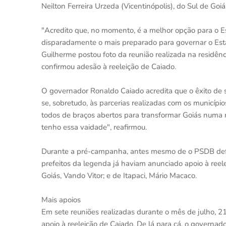
Neilton Ferreira Urzeda (Vicentinópolis), do Sul de Go
"Acredito que, no momento, é a melhor opção para o E
disparadamente o mais preparado para governar o Estad
Guilherme postou foto da reunião realizada na residên
confirmou adesão à reeleição de Caiado.
O governador Ronaldo Caiado acredita que o êxito de
se, sobretudo, às parcerias realizadas com os município
todos de braços abertos para transformar Goiás numa r
tenho essa vaidade", reafirmou.
Durante a pré-campanha, antes mesmo de o PSDB defini
prefeitos da legenda já haviam anunciado apoio à reele
Goiás, Vando Vitor; e de Itapaci, Mário Macaco.
Mais apoios
Em sete reuniões realizadas durante o mês de julho, 21
apoio à reeleição de Caiado. De lá para cá, o governad