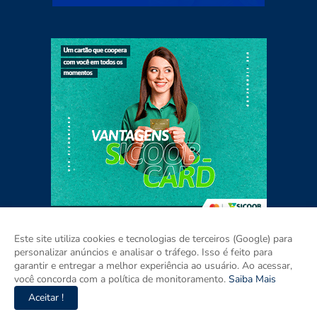
Este site utiliza cookies e tecnologias de terceiros (Google) para
personalizar anúncios e analisar o tráfego. Isso é feito para
garantir e entregar a melhor experiência ao usuário. Ao acessar,
Home
Sobre
Contato
Mídia Kit
você concorda com a política de monitoramento.
Saiba Mais
Aceitar !
Copyright ©
2026
Agora RIO GRANDE DO SUL