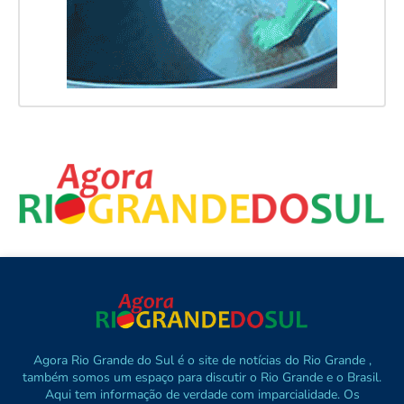
Agora Rio Grande do Sul é o site de notícias do Rio Grande ,
também somos um espaço para discutir o Rio Grande e o Brasil.
Aqui tem informação de verdade com imparcialidade. Os