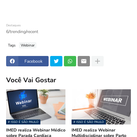
Destaques
6/trending/recent
Tags
Webinar
Facebook
Você Vai Gostar
# ISSO É SÃO PAULO
# ISSO É SÃO PAULO
IMED realiza Webinar Médico
IMED realiza Webinar
sobre Parada Cardíaca
Multidisciplinar sobre Parto