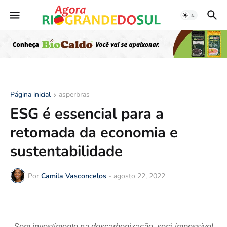
Página inicial
asperbras
ESG é essencial para a
retomada da economia e
sustentabilidade
Por
Camila Vasconcelos
-
agosto 22, 2022
Sem investimento na descarbonização, será impossível