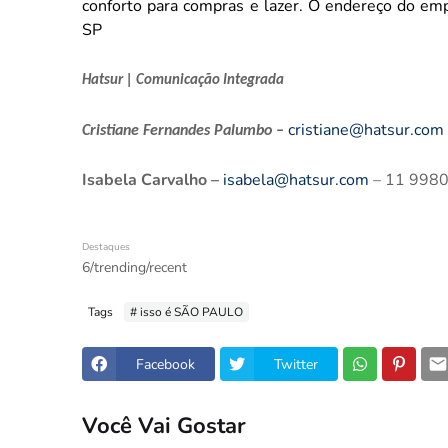
conforto para compras e lazer. O endereço do em
SP
Hatsur | Comunicação Integrada
cristiane@hatsur.com
Cristiane Fernandes Palumbo –
Isabela Carvalho –
isabela@hatsur.com
– 11 998
Destaques
6/trending/recent
Tags
# isso é SÃO PAULO
Facebook
Twitter
Você Vai Gostar