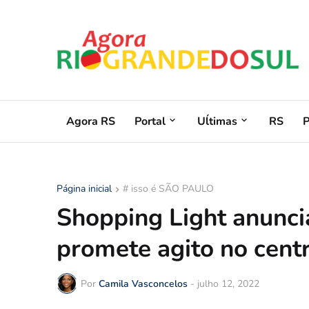
Agora RS
Portal
Uĺtimas
RS
Página inicial
# isso é SÃO PAULO
Shopping Light anuncia
promete agito no cent
Por
Camila Vasconcelos
-
julho 12, 2022