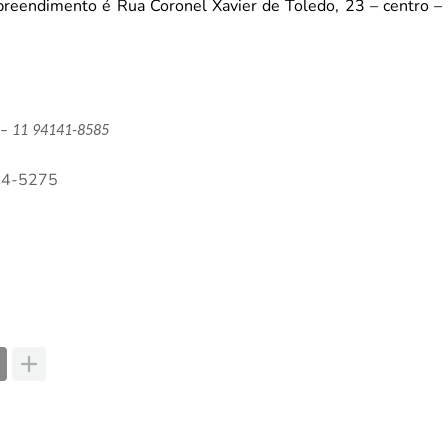
preendimento é Rua Coronel Xavier de Toledo, 23 – centro –
– 11 94141-8585
04-5275