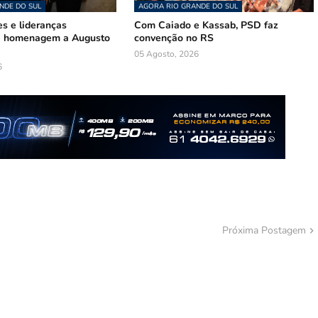
NDE DO SUL
AGORA RIO GRANDE DO SUL
s e lideranças
Com Caiado e Kassab, PSD faz
de homenagem a Augusto
convenção no RS
05 Agosto, 2026
6
Próxima Postagem