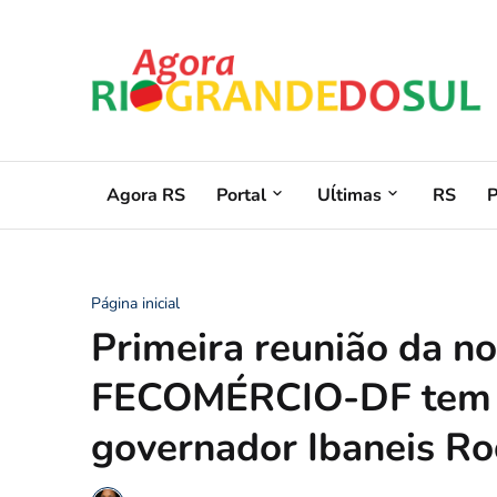
Agora RS
Portal
Uĺtimas
RS
Página inicial
Primeira reunião da no
FECOMÉRCIO-DF tem a
governador Ibaneis R