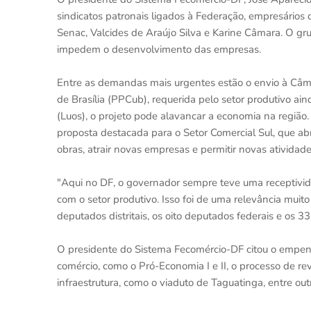
sindicatos patronais ligados à Federação, empresários q
Senac, Valcides de Araújo Silva e Karine Câmara. O gr
impedem o desenvolvimento das empresas.
Entre as demandas mais urgentes estão o envio à Câma
de Brasília (PPCub), requerida pelo setor produtivo a
(Luos), o projeto pode alavancar a economia na região.
proposta destacada para o Setor Comercial Sul, que abr
obras, atrair novas empresas e permitir novas atividad
"Aqui no DF, o governador sempre teve uma receptivi
com o setor produtivo. Isso foi de uma relevância muit
deputados distritais, os oito deputados federais e os 3
O presidente do Sistema Fecomércio-DF citou o empenh
comércio, como o Pró-Economia I e II, o processo de re
infraestrutura, como o viaduto de Taguatinga, entre out