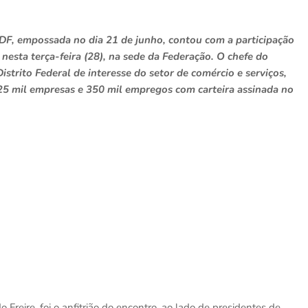
-DF, empossada no dia 21 de junho, contou com a participação
esta terça-feira (28), na sede da Federação. O chefe do
strito Federal de interesse do setor de comércio e serviços,
225 mil empresas e 350 mil empregos com carteira assinada no
Freire, foi o anfitrião do encontro, ao lado de presidentes de