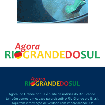
Agora Rio Grande do Sul é o site de notícias do Rio Grande ,
também somos um espaço para discutir o Rio Grande e o Brasil.
Aqui tem informação de verdade com imparcialidade. Os