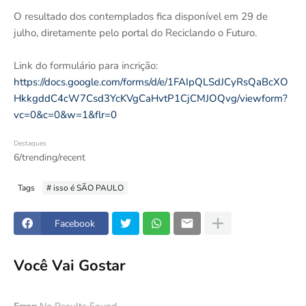
O resultado dos contemplados fica disponível em 29 de
julho, diretamente pelo portal do Reciclando o Futuro.
Link do formulário para incrição:
https://docs.google.com/forms/d/e/1FAIpQLSdJCyRsQaBcXO
HkkgddC4cW7Csd3YcKVgCaHvtP1CjCMJOQvg/viewform?
vc=0&c=0&w=1&flr=0
Destaques
6/trending/recent
Tags
# isso é SÃO PAULO
Facebook
Você Vai Gostar