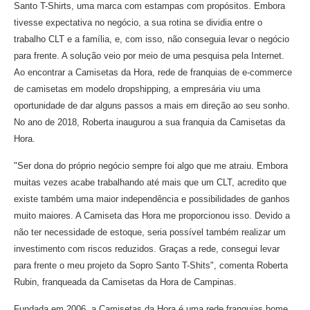
Santo T-Shirts, uma marca com estampas com propósitos. Embora
tivesse expectativa no negócio, a sua rotina se dividia entre o
trabalho CLT e a família, e, com isso, não conseguia levar o negócio
para frente. A solução veio por meio de uma pesquisa pela Internet.
Ao encontrar a Camisetas da Hora, rede de franquias de e-commerce
de camisetas em modelo dropshipping, a empresária viu uma
oportunidade de dar alguns passos a mais em direção ao seu sonho.
No ano de 2018, Roberta inaugurou a sua franquia da Camisetas da
Hora.
"Ser dona do próprio negócio sempre foi algo que me atraiu. Embora
muitas vezes acabe trabalhando até mais que um CLT, acredito que
existe também uma maior independência e possibilidades de ganhos
muito maiores. A Camiseta das Hora me proporcionou isso. Devido a
não ter necessidade de estoque, seria possível também realizar um
investimento com riscos reduzidos. Graças a rede, consegui levar
para frente o meu projeto da Sopro Santo T-Shits", comenta Roberta
Rubin, franqueada da Camisetas da Hora de Campinas.
Fundada em 2006, a Camisetas da Hora é uma rede franquias home