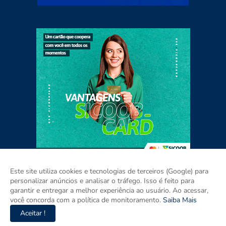
Este site utiliza cookies e tecnologias de terceiros (Google) para
personalizar anúncios e analisar o tráfego. Isso é feito para
garantir e entregar a melhor experiência ao usuário. Ao acessar,
Home
Sobre
Contato
Mídia Kit
você concorda com a política de monitoramento.
Saiba Mais
Aceitar !
Copyright ©
2026
Agora RIO GRANDE DO SUL