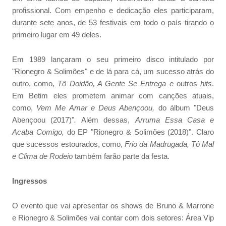
profissional. Com empenho e dedicação eles participaram,
durante sete anos, de 53 festivais em todo o país tirando o
primeiro lugar em 49 deles.
Em 1989 lançaram o seu primeiro disco intitulado por
"Rionegro & Solimões" e de lá para cá, um sucesso atrás do
outro, como,
Tô Doidão, A Gente Se Entrega e
outros
hits
.
Em Betim eles prometem animar com canções atuais,
como,
Vem Me Amar e Deus Abençoou,
do álbum "Deus
Abençoou (2017)"
.
Além dessas,
Arruma Essa Casa e
Acaba Comigo,
do EP "Rionegro & Solimões (2018)". Claro
que sucessos estourados, como,
Frio da Madrugada, Tô Mal
e Clima de Rodeio
também farão parte da festa.
Ingressos
O evento que vai apresentar os shows de Bruno & Marrone
e Rionegro & Solimões vai contar com dois setores: Área Vip