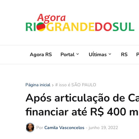
Agora RS
Portal
Uĺtimas
RS
Página inicial
# isso é SÃO PAULO
Após articulação de C
financiar até R$ 400 m
Por
Camila Vasconcelos
-
junho 19, 2022