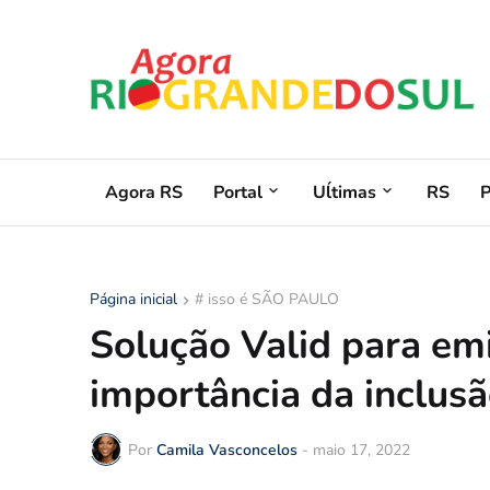
Agora RS
Portal
Uĺtimas
RS
Página inicial
# isso é SÃO PAULO
Solução Valid para em
importância da inclus
Por
Camila Vasconcelos
-
maio 17, 2022