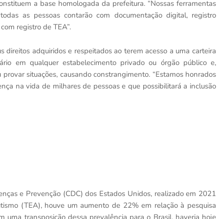
constituem a base homologada da prefeitura. “Nossas ferramentas
todas as pessoas contarão com documentação digital, registro
o com registro de TEA”.
 direitos adquiridos e respeitados ao terem acesso a uma carteira
ritário em qualquer estabelecimento privado ou órgão público e,
ou provar situações, causando constrangimento. “Estamos honrados
ença na vida de milhares de pessoas e que possibilitará a inclusão
enças e Prevenção (CDC) dos Estados Unidos, realizado em 2021
Autismo (TEA), houve um aumento de 22% em relação à pesquisa
Em uma transposição dessa prevalência para o Brasil, haveria hoje