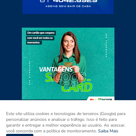
Este site utiliza cookies e tecnologias de terceiros (Google) para
personalizar anúncios e analisar o tráfego. Isso é feito para
garantir e entregar a melhor experiência ao usuário. Ao acessar,
Home
Sobre
Contato
Mídia Kit
você concorda com a política de monitoramento.
Saiba Mais