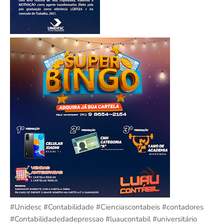
#Unidesc #Contabilidade #Cienciascontabeis #contadores
#Contabilidadedadepressao #luaucontabil #universitário