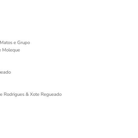
l Matos e Grupo
le Moleque
ueado
ppe Rodrigues & Xote Regueado