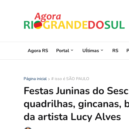
Agora RS
Portal
Uĺtimas
RS
Página inicial
# isso é SÃO PAULO
Festas Juninas do Ses
quadrilhas, gincanas,
da artista Lucy Alves