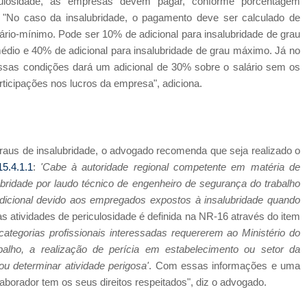
ulosidade, as empresas devem pagar, conforme porcentagem
 "No caso da insalubridade, o pagamento deve ser calculado de
rio-mínimo. Pode ser 10% de adicional para insalubridade de grau
médio e 40% de adicional para insalubridade de grau máximo. Já no
essas condições dará um adicional de 30% sobre o salário sem os
rticipações nos lucros da empresa", adiciona.
graus de insalubridade, o advogado recomenda que seja realizado o
15.4.1.1
:
'Cabe à autoridade regional competente em matéria de
bridade por laudo técnico de engenheiro de segurança do trabalho
 adicional devido aos empregados expostos à insalubridade quando
as atividades de periculosidade é definida na NR-16 através do item
ategorias profissionais interessadas requererem ao Ministério do
balho, a realização de perícia em estabelecimento ou setor da
ou determinar atividade perigosa'
. Com essas informações e uma
laborador tem os seus direitos respeitados", diz o advogado.