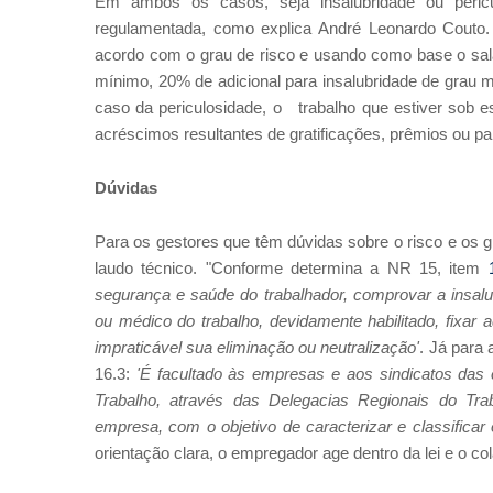
Em ambos os casos, seja insalubridade ou peric
regulamentada, como explica André Leonardo Couto.
acordo com o grau de risco e usando como base o salá
mínimo, 20% de adicional para insalubridade de grau 
caso da periculosidade, o trabalho que estiver sob 
acréscimos resultantes de gratificações, prêmios ou pa
Dúvidas
Para os gestores que têm dúvidas sobre o risco e os 
laudo técnico. "Conforme determina a NR 15, item
segurança e saúde do trabalhador, comprovar a insalu
ou médico do trabalho, devidamente habilitado, fixar
impraticável sua eliminação ou neutralização'
. Já para 
16.3:
'É facultado às empresas e aos sindicatos das c
Trabalho, através das Delegacias Regionais do Tra
empresa, com o objetivo de caracterizar e classificar 
orientação clara, o empregador age dentro da lei e o co