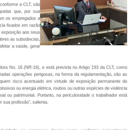
, conforme a CLT, são
quelas que, por sua
ham os empregados a
ncia fixados em razão
e exposição aos seus
ubres as substâncias,
fetar a saúde, gerar
ora No. 16 (NR-16), e está prevista no Artigo 193 da CLT, como
deradas operações perigosas, na forma da regulamentação, são as
liquem risco acentuado em virtude de exposição permanente do
plosivos ou energia elétrica, roubos ou outras espécies de violência
oal ou patrimonial. Portanto, na periculosidade o trabalhador está
r sua profissão", salienta.