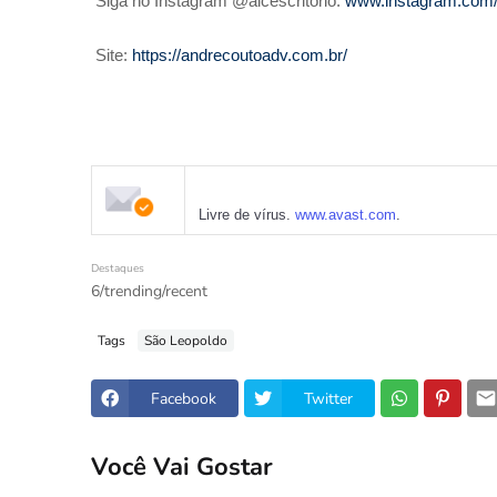
Siga no Instagram @alcescritorio:
www.instagram.com/a
Site:
https://andrecoutoadv.com.br/
Livre de vírus.
www.avast.com
.
Destaques
6/trending/recent
Tags
São Leopoldo
Facebook
Twitter
Você Vai Gostar