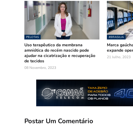
PELOTAS
#BRASILIA
Uso terapêutico da membrana
Marca gaúcha
amniótica do recém nascido pode
expande oper
ajudar na cicatrização e recuperação
21 Julho, 2023
de tecidos
08 Novembro, 2023
Postar Um Comentário