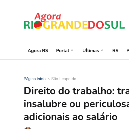
Agora RS
Portal
Uĺtimas
RS
Página inicial
São Leopoldo
Direito do trabalho: t
insalubre ou periculo
adicionais ao salário