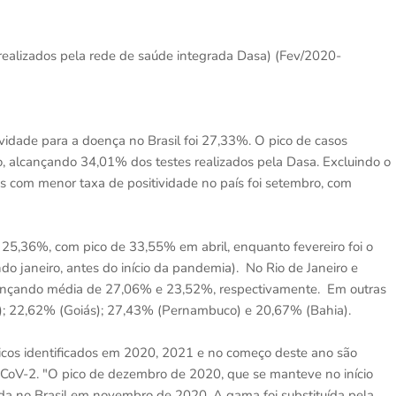
 realizados pela rede de saúde integrada Dasa) (Fev/2020-
idade para a doença no Brasil foi 27,33%. O pico de casos
o, alcançando 34,01% dos testes realizados pela Dasa. Excluindo o
ês com menor taxa de positividade no país foi setembro, com
 25,36%, com pico de 33,55% em abril, enquanto fevereiro foi o
o janeiro, antes do início da pandemia). No Rio de Janeiro e
 alcançando média de 27,06% e 23,52%, respectivamente. Em outras
á); 22,62% (Goiás); 27,43% (Pernambuco) e 20,67% (Bahia).
picos identificados em 2020, 2021 e no começo deste ano são
CoV-2. "O pico de dezembro de 2020, que se manteve no início
ada no Brasil em novembro de 2020. A gama foi substituída pela