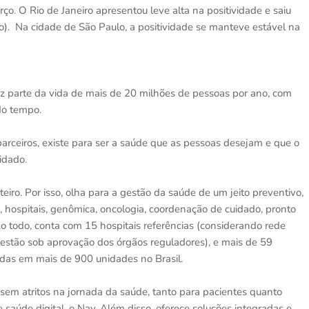
o. O Rio de Janeiro apresentou leve alta na positividade e saiu
. Na cidade de São Paulo, a positividade se manteve estável na
az parte da vida de mais de 20 milhões de pessoas por ano, com
 do tempo.
rceiros, existe para ser a saúde que as pessoas desejam e que o
idado.
teiro. Por isso, olha para a gestão da saúde de um jeito preventivo,
a, hospitais, genômica, oncologia, coordenação de cuidado, pronto
 Ao todo, conta com 15 hospitais referências (considerando rede
a estão sob aprovação dos órgãos reguladores), e mais de 59
uídas em mais de 900 unidades no Brasil.
em atritos na jornada da saúde, tanto para pacientes quanto
saúde digital, o Nav. Além disso, oferece soluções integradas e