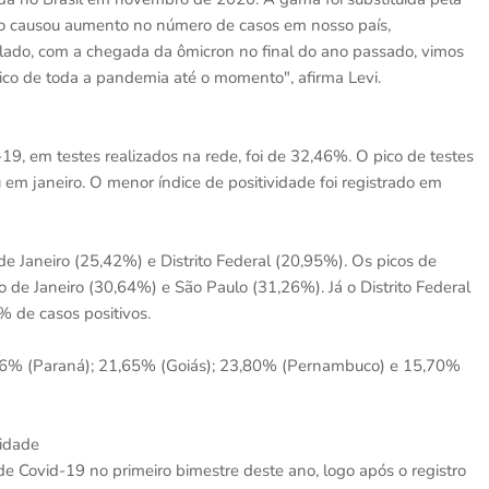
ão causou aumento no número de casos em nosso país,
 lado, com a chegada da ômicron no final do ano passado, vimos
ico de toda a pandemia até o momento", afirma Levi.
19, em testes realizados na rede, foi de 32,46%. O pico de testes
em janeiro. O menor índice de positividade foi registrado em
 de Janeiro (25,42%) e Distrito Federal (20,95%). Os picos de
o de Janeiro (30,64%) e São Paulo (31,26%). Já o Distrito Federal
 de casos positivos.
4,76% (Paraná); 21,65% (Goiás); 23,80% (Pernambuco) e 15,70%
vidade
e Covid-19 no primeiro bimestre deste ano, logo após o registro