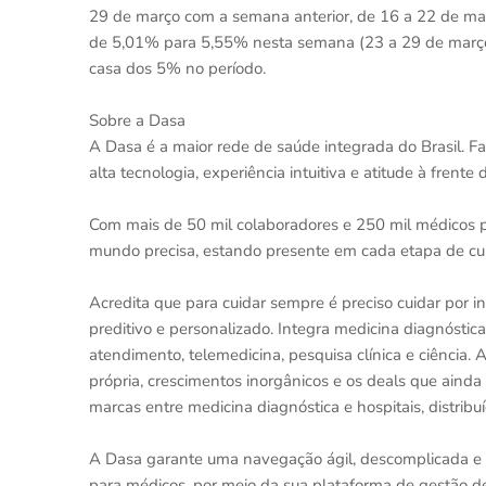
29 de março com a semana anterior, de 16 a 22 de març
de 5,01% para 5,55% nesta semana (23 a 29 de março)
casa dos 5% no período.
Sobre a Dasa
A Dasa é a maior rede de saúde integrada do Brasil. F
alta tecnologia, experiência intuitiva e atitude à frente
Com mais de 50 mil colaboradores e 250 mil médicos pa
mundo precisa, estando presente em cada etapa de cu
Acredita que para cuidar sempre é preciso cuidar por in
preditivo e personalizado. Integra medicina diagnóstic
atendimento, telemedicina, pesquisa clínica e ciência.
própria, crescimentos inorgânicos e os deals que aind
marcas entre medicina diagnóstica e hospitais, distrib
A Dasa garante uma navegação ágil, descomplicada e s
para médicos, por meio da sua plataforma de gestão de 