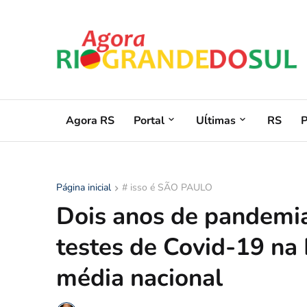
Agora RS
Portal
Uĺtimas
RS
Página inicial
# isso é SÃO PAULO
Dois anos de pandemia
testes de Covid-19 na
média nacional