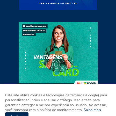
Este site utiliza cookies e tecnologias de terceiros (Google) para
personalizar anúncios e analisar o tráfego. Isso é feito para
garantir e entregar a melhor experiência ao usuário. Ao acessar,
Home
Sobre
Contato
Mídia Kit
você concorda com a política de monitoramento.
Saiba Mais