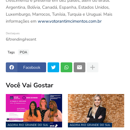
crescimento e presente em dez países, além do Brasil:
Argentina, Bolívia, Canadá, Espanha, Estados Unidos,
Luxemburgo, Marrocos, Tunísia, Turquia e Uruguai. Mais
informações em
www.votorantimcimentos.com.br
Destaques
6/trending/recent
Tags
POA
Facebook
Você Vai Gostar
AGORA RIO GRANDE DO SUL
AGORA RIO GRANDE DO SUL