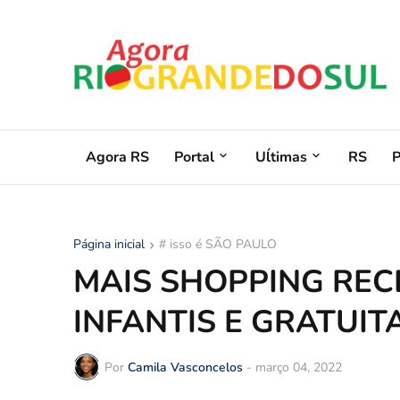
Agora RS
Portal
Uĺtimas
RS
Página inicial
# isso é SÃO PAULO
MAIS SHOPPING REC
INFANTIS E GRATUI
Por
Camila Vasconcelos
-
março 04, 2022