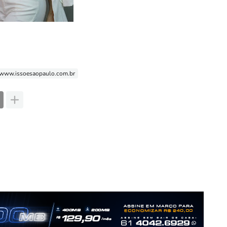
www.issoesaopaulo.com.br