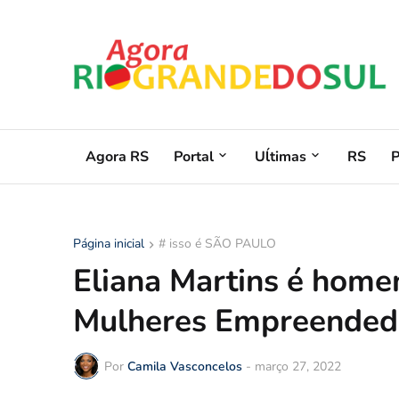
Agora RS
Portal
Uĺtimas
RS
Página inicial
# isso é SÃO PAULO
Eliana Martins é hom
Mulheres Empreended
Por
Camila Vasconcelos
-
março 27, 2022