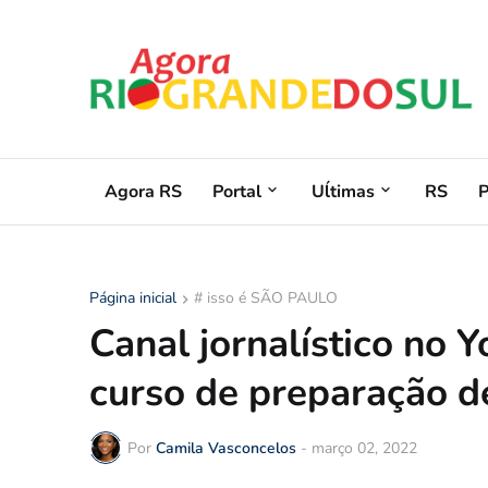
Agora RS
Portal
Uĺtimas
RS
Página inicial
# isso é SÃO PAULO
Canal jornalístico no
curso de preparação de
Por
Camila Vasconcelos
-
março 02, 2022