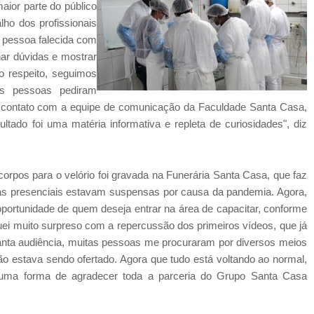
aior parte do público
lho dos profissionais
 pessoa falecida com
nar dúvidas e mostrar
o respeito, seguimos
as pessoas pediram
m contato com a equipe de comunicação da Faculdade Santa Casa,
ltado foi uma matéria informativa e repleta de curiosidades", diz
orpos para o velório foi gravada na Funerária Santa Casa, que faz
las presenciais estavam suspensas por causa da pandemia. Agora,
 oportunidade de quem deseja entrar na área de capacitar, conforme
quei muito surpreso com a repercussão dos primeiros vídeos, que já
nta audiência, muitas pessoas me procuraram por diversos meios
ão estava sendo ofertado. Agora que tudo está voltando ao normal,
é uma forma de agradecer toda a parceria do Grupo Santa Casa