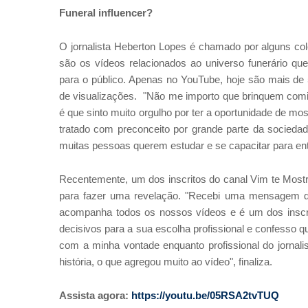
Funeral influencer?
O jornalista Heberton Lopes é chamado por alguns c
são os vídeos relacionados ao universo funerário qu
para o público. Apenas no YouTube, hoje são mais de 5
de visualizações. "Não me importo que brinquem comi
é que sinto muito orgulho por ter a oportunidade de most
tratado com preconceito por grande parte da sociedade
muitas pessoas querem estudar e se capacitar para entr
Recentemente, um dos inscritos do canal Vim te Mostr
para fazer uma revelação. "Recebi uma mensagem de 
acompanha todos os nossos vídeos e é um dos inscri
decisivos para a sua escolha profissional e confesso
com a minha vontade enquanto profissional do jornali
história, o que agregou muito ao vídeo", finaliza.
Assista agora:
https://youtu.be/05RSA2tvTUQ