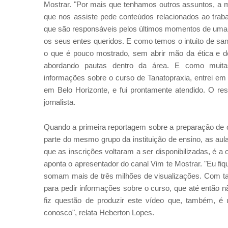
Mostrar. "Por mais que tenhamos outros assuntos, a m
que nos assiste pede conteúdos relacionados ao traba
que são responsáveis pelos últimos momentos de uma
os seus entes queridos. E como temos o intuito de sa
o que é pouco mostrado, sem abrir mão da ética e d
abordando pautas dentro da área. E como muit
informações sobre o curso de Tanatopraxia, entrei e
em Belo Horizonte, e fui prontamente atendido. O resu
jornalista.
Quando a primeira reportagem sobre a preparação de c
parte do mesmo grupo da instituição de ensino, as au
que as inscrições voltaram a ser disponibilizadas, é a
aponta o apresentador do canal Vim te Mostrar. "Eu fi
somam mais de três milhões de visualizações. Com ta
para pedir informações sobre o curso, que até então n
fiz questão de produzir este vídeo que, também, 
conosco", relata Heberton Lopes.