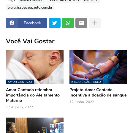
www.issoesaopaulo.com.br
Facebook
Você Vai Gostar
AMOR CANTADO
# ISSO É SÃO PAULO
Amor Cantado relembra
Projeto Amor Cantado
importância do Aleitamento
incentiva a doação de sangue
Materno
17 Junho, 2022
17 Agosto, 2022