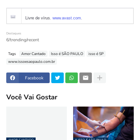
Livre de vírus.
www.avast.com
.
Destaques
6/trending/recent
Tags
Amor Cantado
Isso é SÃO PAULO
isso é SP
www.issoesaopaulo.com.br
Facebook
Você Vai Gostar