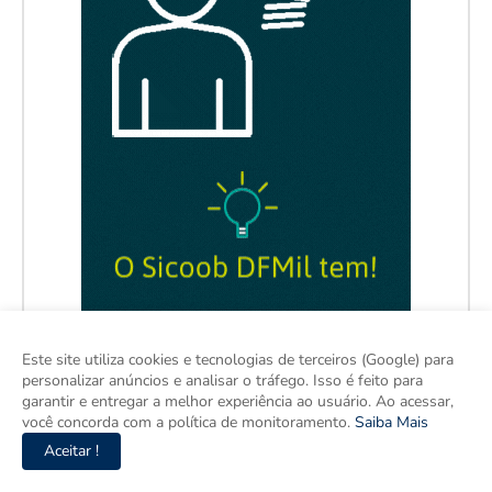
Este site utiliza cookies e tecnologias de terceiros (Google) para
personalizar anúncios e analisar o tráfego. Isso é feito para
garantir e entregar a melhor experiência ao usuário. Ao acessar,
você concorda com a política de monitoramento.
Saiba Mais
Aceitar !