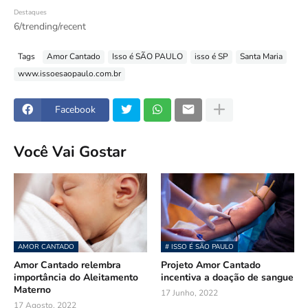
Destaques
6/trending/recent
Tags
Amor Cantado
Isso é SÃO PAULO
isso é SP
Santa Maria
www.issoesaopaulo.com.br
Facebook
Você Vai Gostar
AMOR CANTADO
# ISSO É SÃO PAULO
Amor Cantado relembra
Projeto Amor Cantado
importância do Aleitamento
incentiva a doação de sangue
Materno
17 Junho, 2022
17 Agosto, 2022