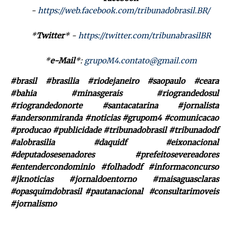
-
https://web.facebook.com/tribunadobrasil.BR/
*
Twitter
* -
https://twitter.com/tribunabrasilBR
*
e-Mail
*:
grupoM4.contato@gmail.com
#brasil #brasilia #riodejaneiro #saopaulo #ceara
#bahia #minasgerais #riograndedosul
#riograndedonorte #santacatarina #jornalista
#andersonmiranda #noticias #grupom4 #comunicacao
#producao #publicidade #tribunadobrasil #tribunadodf
#alobrasilia #daquidf #eixonacional
#deputadosesenadores #prefeitosevereadores
#entendercondominio #folhadodf #informaconcurso
#jknoticias #jornaldoentorno #maisaguasclaras
#opasquimdobrasil #pautanacional #consultarimoveis
#jornalismo