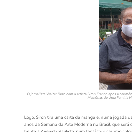
O jornalista Walter Brito com o artista Siron Franco após a cerim
Memórias de Uma Família Neg
Logo, Siron tira uma carta da manga e, numa jogada 
anos da Semana da Arte Moderna no Brasil, que será c
frente à Avenida Paulista, num fantástico casarão colo