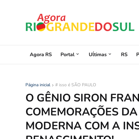
Agora RS
Portal
Uĺtimas
RS
Página inicial
# isso é SÃO PAULO
O GÊNIO SIRON FRA
COMEMORAÇÕES DA 
MODERNA COM A IN