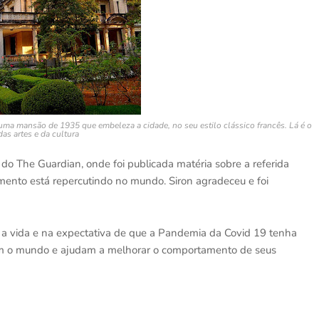
uma mansão de 1935 que embeleza a cidade, no seu estilo clássico francês. Lá é o
das artes e da cultura
do The Guardian, onde foi publicada matéria sobre a referida
imento está repercutindo no mundo. Siron agradeceu e foi
a imprensa.
 a vida e na expectativa de que a Pandemia da Covid 19 tenha
om o mundo e ajudam a melhorar o comportamento de seus