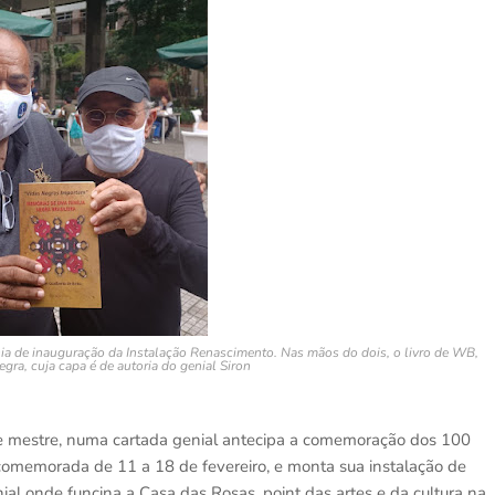
ônia de inauguração da Instalação Renascimento. Nas mãos do dois, o livro de WB,
ra, cuja capa é de autoria do genial Siron
de mestre, numa cartada genial antecipa a comemoração dos 100
omemorada de 11 a 18 de fevereiro, e monta sua instalação de
nial onde funcina a Casa das Rosas, point das artes e da cultura na