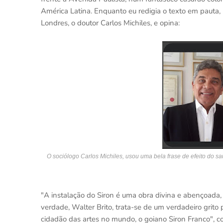
América Latina. Enquanto eu redigia o texto em pauta, m
Londres, o doutor Carlos Michiles, e opina:
O sociólogo Carlos Michiles, usou uma bela frase de efeito do sa
"A instalação do Siron é uma obra divina e abençoada,
verdade, Walter Brito, trata-se de um verdadeiro grito
cidadão das artes no mundo, o goiano Siron Franco