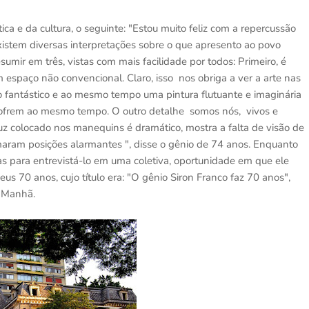
tica e da cultura, o seguinte: "Estou muito feliz com a repercussão
xistem diversas interpretações sobre o que apresento ao povo
sumir em três, vistas com mais facilidade por todos: Primeiro, é
 espaço não convencional. Claro, isso nos obriga a ver a arte nas
 fantástico e ao mesmo tempo uma pintura flutuante e imaginária
 sofrem ao mesmo tempo. O outro detalhe somos nós, vivos e
puz colocado nos manequins é dramático, mostra a falta de visão de
omaram posições alarmantes ", disse o gênio de 74 anos. Enquanto
tas para entrevistá-lo em uma coletiva, oportunidade em que ele
us 70 anos, cujo título era: "O gênio Siron Franco faz 70 anos",
a Manhã.