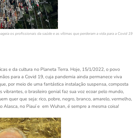
eia os profissionais da saúde e as vítimas que perderam a vida para a Covid 19
cas e da cultura no Planeta Terra. Hoje, 15/1/2022, o povo
 irmãos para a Covid 19, cuja pandemia ainda permanece viva
 que, por meio de uma fantástica instalação suspensa, composta
 vibrantes, o brasileiro genial faz sua voz ecoar pelo mundo,
 quer que seja: rico, pobre, negro, branco, amarelo, vermelho,
as. No Alasca, no Piauí e em Wuhan, é sempre a mesma coisa!