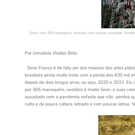
Siron, com 365 manequins vestidos com roupas coloridas, homenag
Por Jornalista Walter Brito
Siron Franco é de fato um dos maiores das artes plásti
brasileiro ainda muito triste com a perda dos 630 mil
depois de dois longos anos, ou seja, 2020 e 2021. Eis
por 365 manequins, vestidos à moda Siron, e suas cores
assustado com a pandemia nefasta que não perdoa quem
culto e de pouca cultura, letrado e com poucas letr