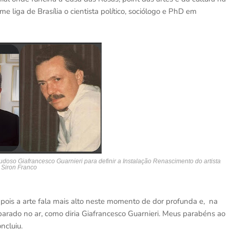
e liga de Brasília o cientista político, sociólogo e PhD em
udoso Giafrancesco Guarnieri para definir a Instalação Renascimento do artista
Siron Franco
 pois a arte fala mais alto neste momento de dor profunda e, na
 parado no ar, como diria Giafrancesco Guarnieri. Meus parabéns ao
", concluiu.