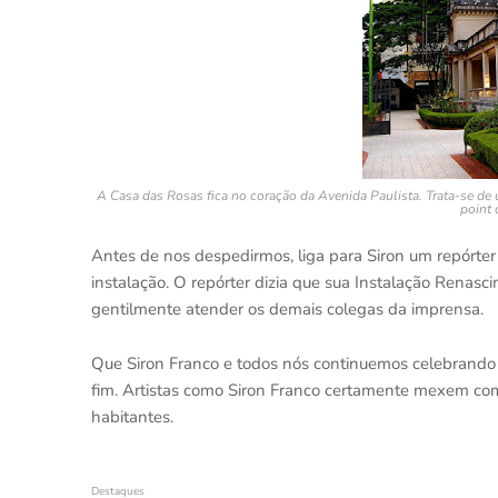
A Casa das Rosas fica no coração da Avenida Paulista. Trata-se de 
point 
Antes de nos despedirmos, liga para Siron um repórter 
instalação. O repórter dizia que sua Instalação Renasc
gentilmente atender os demais colegas d
Que Siron Franco e todos nós continuemos celebrando
fim. Artistas como Siron Franco certamente mexem c
habitantes.
Destaques