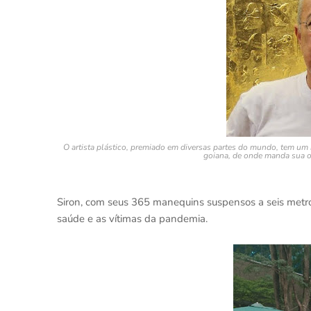
O artista plástico, premiado em diversas partes do mundo, tem um 
goiana, de onde manda sua ob
Siron, com seus 365 manequins suspensos a seis metros
saúde e as vítimas da pandemia.