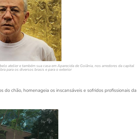
belo atelier e também sua casa em Aparecida de Goiânia, nos arredores da capital
ra para os diversos brasis e para o exterior
 do chão, homenageia os inscansáveis e sofridos profissionais da