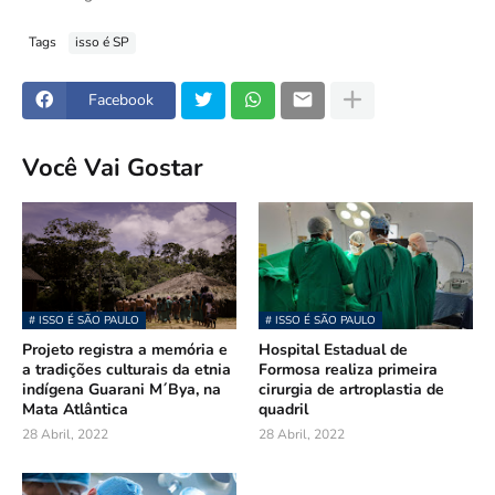
Tags
isso é SP
Facebook
Você Vai Gostar
# ISSO É SÃO PAULO
# ISSO É SÃO PAULO
Projeto registra a memória e
Hospital Estadual de
a tradições culturais da etnia
Formosa realiza primeira
indígena Guarani M´Bya, na
cirurgia de artroplastia de
Mata Atlântica
quadril
28 Abril, 2022
28 Abril, 2022