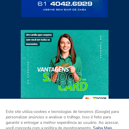
Este site utiliza cookies e tecnologias de terceiros (Google) para
personalizar anúncios e analisar o tráfego. Isso é feito para
garantir e entregar a melhor experiência ao usuário. Ao acessar,
Home
Sobre
Contato
Mídia Kit
você concorda com a política de monitoramento.
Saiba Mais