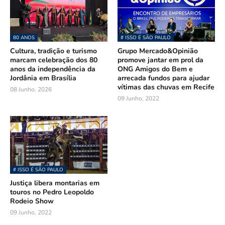
80 ANOS
# ISSO É SÃO PAULO
Cultura, tradição e turismo
Grupo Mercado&Opinião
marcam celebração dos 80
promove jantar em prol da
anos da independência da
ONG Amigos do Bem e
Jordânia em Brasília
arrecada fundos para ajudar
vítimas das chuvas em Recife
08 Junho, 2026
09 Junho, 2022
# ISSO É SÃO PAULO
Justiça libera montarias em
touros no Pedro Leopoldo
Rodeio Show
09 Junho, 2022