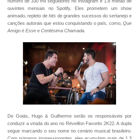
número de 330 mil seguidores no Instagram e 1.8 milhão de
ouvintes mensais no Spotify. Eles prometem um show
animado, repleto de
hits
de grandes sucessos do sertanejo e
canções autorais que estou conquistando o país, como,
Que
Amigo é Esse
e
Centésima Chamada.
De Goiás, Hugo & Guilherme serão os responsáveis por
conduzir a virada do ano no Réveillon Favorito 2K22. A dupla
segue marcando o seu nome no cenário musical brasileiro.
Com números impressionantes, eles acumulam mais de 1,3