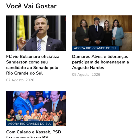
Você Vai Gostar
AGORA RIO GRANDE DO SUL
Flávio Bolsonaro oficializa
Damares Alves e lideranças
Sanderson como seu
participam de homenagem a
candidato ao Senado pelo
Augusto Nardes
Rio Grande do Sul
05 Agosto, 2026
07 Agosto, 2026
AGORA RIO GRANDE DO SUL
Com Caiado e Kassab, PSD
faz convenção no RS