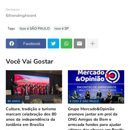
Destaques
6/trending/recent
Tags
Isso é SÃO PAULO
isso é SP
Facebook
Você Vai Gostar
80 ANOS
# ISSO É SÃO PAULO
Cultura, tradição e turismo
Grupo Mercado&Opinião
marcam celebração dos 80
promove jantar em prol da
anos da independência da
ONG Amigos do Bem e
Jordânia em Brasília
arrecada fundos para ajudar
vítimas das chuvas em Recife