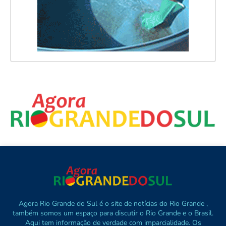
Agora Rio Grande do Sul é o site de notícias do Rio Grande ,
também somos um espaço para discutir o Rio Grande e o Brasil.
Aqui tem informação de verdade com imparcialidade. Os