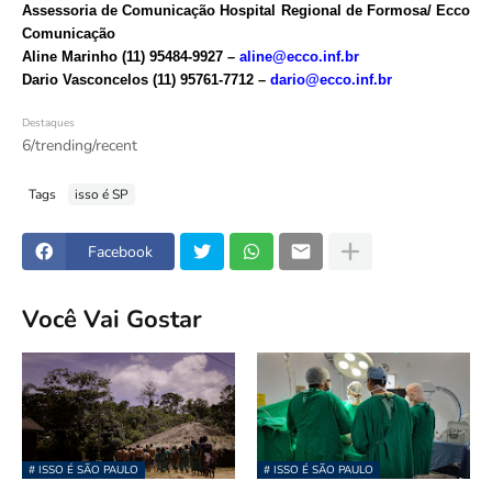
Assessoria de Comunicação Hospital Regional de Formosa/ Ecco
Comunicação
Aline Marinho (11) 95484-9927 –
aline@ecco.inf.br
Dario Vasconcelos (11) 95761-7712 –
dario@ecco.inf.br
Destaques
6/trending/recent
Tags
isso é SP
Facebook
Você Vai Gostar
# ISSO É SÃO PAULO
# ISSO É SÃO PAULO