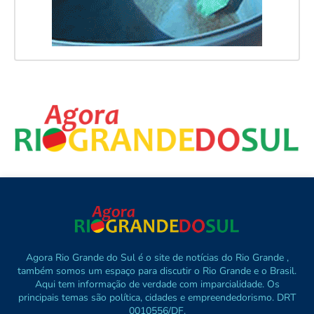
Agora Rio Grande do Sul é o site de notícias do Rio Grande ,
também somos um espaço para discutir o Rio Grande e o Brasil.
Aqui tem informação de verdade com imparcialidade. Os
principais temas são política, cidades e empreendedorismo. DRT
0010556/DF.