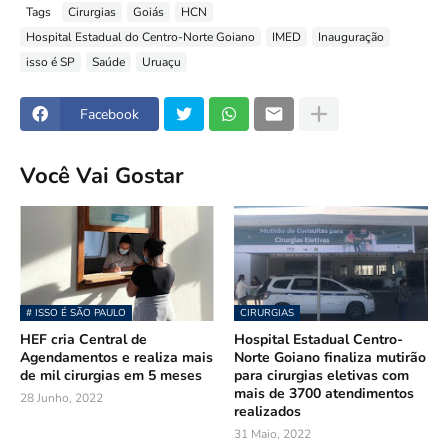
Tags
Cirurgias
Goiás
HCN
Hospital Estadual do Centro-Norte Goiano
IMED
Inauguração
isso é SP
Saúde
Uruaçu
Facebook
Você Vai Gostar
# ISSO É SÃO PAULO
CIRURGIAS
HEF cria Central de
Hospital Estadual Centro-
Agendamentos e realiza mais
Norte Goiano finaliza mutirão
de mil cirurgias em 5 meses
para cirurgias eletivas com
mais de 3700 atendimentos
28 Junho, 2022
realizados
31 Maio, 2022