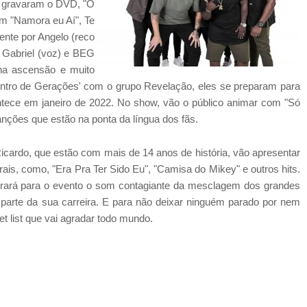
s gravaram o DVD, "O
om "Namora eu Aí", Te
ente por Angelo (reco
s Gabriel (voz) e BEG
ena ascensão e muito
ontro de Gerações' com o grupo Revelação, eles se preparam para
tece em janeiro de 2022. No show, vão o público animar com "Só
nções que estão na ponta da língua dos fãs.
Ricardo, que estão com mais de 14 anos de história, vão apresentar
ais, como, "Era Pra Ter Sido Eu", "Camisa do Mikey" e outros hits.
t trará para o evento o som contagiante da mesclagem dos grandes
 parte da sua carreira. E para não deixar ninguém parado por nem
 list que vai agradar todo mundo.