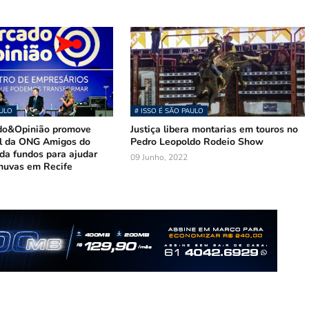
AULO
# ISSO É SÃO PAULO
do&Opinião promove
Justiça libera montarias em touros no
ol da ONG Amigos do
Pedro Leopoldo Rodeio Show
da fundos para ajudar
09 Junho, 2022
chuvas em Recife