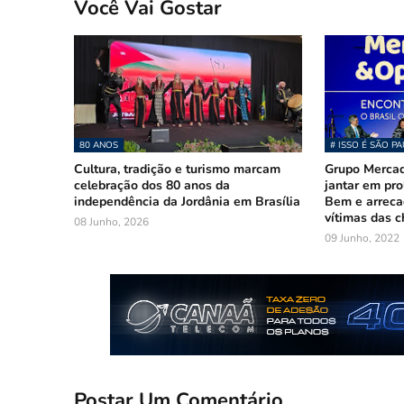
Você Vai Gostar
80 ANOS
# ISSO É SÃO P
Cultura, tradição e turismo marcam
Grupo Merca
celebração dos 80 anos da
jantar em pr
independência da Jordânia em Brasília
Bem e arreca
vítimas das 
08 Junho, 2026
09 Junho, 2022
Postar Um Comentário