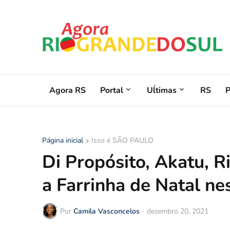
Agora RS
Portal
Uĺtimas
RS
Página inicial
Isso é SÃO PAULO
Di Propósito, Akatu, R
a Farrinha de Natal ne
Por
Camila Vasconcelos
-
dezembro 20, 2021