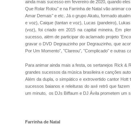
ainda mais sucesso em fevereiro de 2020, quando ele
Que Rolar Rolou" e na Farrinha de Natal vão animar c
Amar Demais" e etc. Já o grupo Akatu, formado atualm
e voz), Caique (tantan e voz), Lucas (pandeiro), Luka
(voz), foi criado em 2015 na capital mineira. Em pl
sucesso, além de participar do aclamado projeto 'Enc
gravar o DVD Degrauzinho por Degrauzinho, que acon
Por Um Momento", "Clareou", "Complicado" e outras ca
Para animar ainda mais a festa, os sertanejos Rick & 
grandes sucessos da música brasileira e canções autor
Além da dupla, o simpático e extrovertido cantor Hot
sucessos baianos e releituras do axé retrô que fazem
um minuto, os DJs Biffaum e DJ Ávila prometem um set
Farrinha de Natal