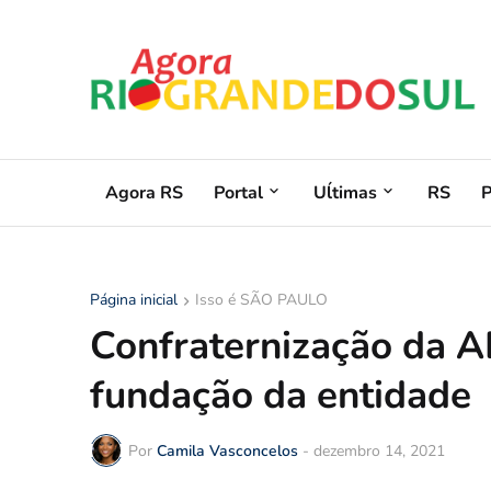
Agora RS
Portal
Uĺtimas
RS
Página inicial
Isso é SÃO PAULO
Confraternização da A
fundação da entidade
Por
Camila Vasconcelos
-
dezembro 14, 2021