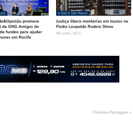
AULO
# ISSO É SÃO PAULO
do&Opinião promove
Justiça libera montarias em touros no
ol da ONG Amigos do
Pedro Leopoldo Rodeio Show
da fundos para ajudar
09 Junho, 2022
chuvas em Recife
Próxima Postagem