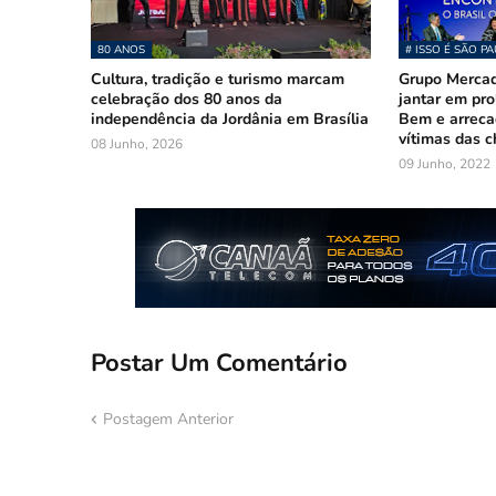
80 ANOS
# ISSO É SÃO P
Cultura, tradição e turismo marcam
Grupo Merca
celebração dos 80 anos da
jantar em pr
independência da Jordânia em Brasília
Bem e arreca
vítimas das 
08 Junho, 2026
09 Junho, 2022
Postar Um Comentário
Postagem Anterior