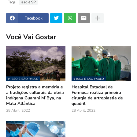
Tags
isso é SP
Facebook
Você Vai Gostar
# ISSO É SÃO PAULO
# ISSO É SÃO PAULO
Projeto registra a memória e
Hospital Estadual de
a tradições culturais da etnia
Formosa realiza primeira
indígena Guarani M´Bya, na
cirurgia de artroplastia de
Mata Atlântica
quadril
28 Abril, 2022
28 Abril, 2022