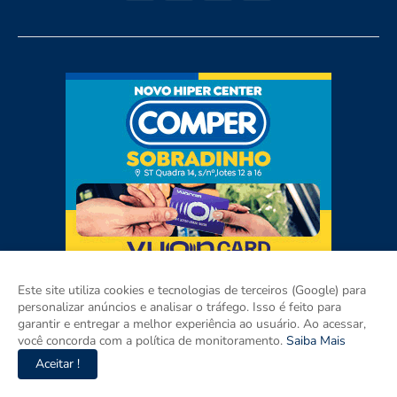
Este site utiliza cookies e tecnologias de terceiros (Google) para
personalizar anúncios e analisar o tráfego. Isso é feito para
garantir e entregar a melhor experiência ao usuário. Ao acessar,
você concorda com a política de monitoramento.
Saiba Mais
Aceitar !